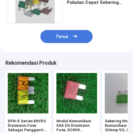
Pukulan Cepat Sekering
80 Volt 75 Amp Nilai Arus:
Terus
Rekomendasi Produk
DFN-E Series 80VDC
Modul Komunikasi
Sekering Modu
Dissmann Fuse
50A 5G Dissmann
Komunikasi D
Sebagai Pengganti
Fuse, DC80V
30Amp 5G, Sek