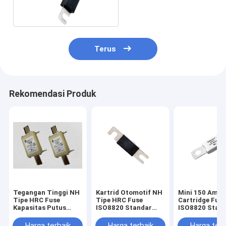
Kayu Listrik DC2700A
Terus
Rekomendasi Produk
Tegangan Tinggi NH
Kartrid Otomotif NH
Mini 150 Amp
Tipe HRC Fuse
Tipe HRC Fuse
Cartridge Fus
Kapasitas Putus
ISO8820 Standar
ISO8820 Stan
Tinggi 250A Nilai
DC750V Nilai
Arus Rendah 8
Arus
Tegangan
Harga terbaik
Harga terbaik
Harga terb