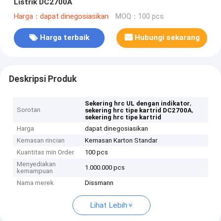
Listrik DC2700A
Harga：dapat dinegosiasikan
MOQ：100 pcs
Harga terbaik
Hubungi sekarang
Deskripsi Produk
,
Sekering hrc UL dengan indikator
Sorotan
,
sekering hrc tipe kartrid DC2700A
sekering hrc tipe kartrid
Harga
dapat dinegosiasikan
Kemasan rincian
Kemasan Karton Standar
Kuantitas min Order
100 pcs
Menyediakan
1.000.000 pcs
kemampuan
Nama merek
Dissmann
Lihat Lebih