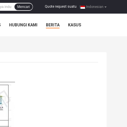
Quote request suatu
Mencari
|
Indonesian
S
HUBUNGI KAMI
BERITA
KASUS