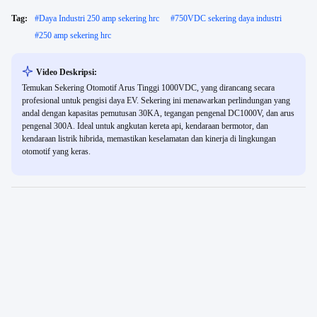
Tag:
#
Daya Industri 250 amp sekering hrc
#
750VDC sekering daya industri
#
250 amp sekering hrc
Video Deskripsi:
Temukan Sekering Otomotif Arus Tinggi 1000VDC, yang dirancang secara
profesional untuk pengisi daya EV. Sekering ini menawarkan perlindungan yang
andal dengan kapasitas pemutusan 30KA, tegangan pengenal DC1000V, dan arus
pengenal 300A. Ideal untuk angkutan kereta api, kendaraan bermotor, dan
kendaraan listrik hibrida, memastikan keselamatan dan kinerja di lingkungan
otomotif yang keras.